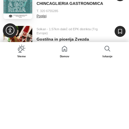
CHINCAGLIERIA GASTRONOMICA
T. 320 6755285
Poglej
Solkan - 1.57km daleč od EPK distrikta (Trg
Evrope)
Gostilna in picerija Zvezda
+386 (0)5 996 53 97
Poglej
Vreme
Domov
Iskanje
Gorizia - 1.58km daleč od EPK distrikta (Trg
Evrope)
RISTORANTE PIZZERIA PICCOLA
CAPRI
T. 0481 81060
Poglej
Gorizia - 1.61km daleč od EPK distrikta (Trg
Evrope)
RAP DI UE
T. 392 2768801
Poglej