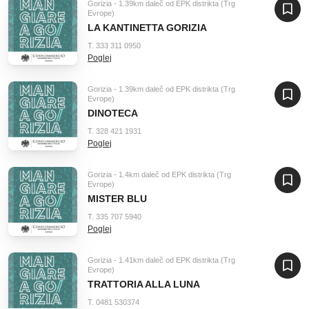
Gorizia - 1.39km daleč od EPK distrikta (Trg
Evrope)
LA KANTINETTA GORIZIA
T. 333 311 0950
Poglej
Gorizia - 1.39km daleč od EPK distrikta (Trg
Evrope)
DINOTECA
T. 328 421 1931
Poglej
Gorizia - 1.4km daleč od EPK distrikta (Trg
Evrope)
MISTER BLU
T. 335 707 5940
Poglej
Gorizia - 1.41km daleč od EPK distrikta (Trg
Evrope)
TRATTORIA ALLA LUNA
T. 0481 530374