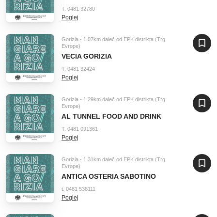
T. 0481 32780
Poglej
Gorizia - 1.07km daleč od EPK distrikta (Trg
Evrope)
VECIA GORIZIA
T. 0481 32424
Poglej
Gorizia - 1.29km daleč od EPK distrikta (Trg
Evrope)
AL TUNNEL FOOD AND DRINK
T. 0481 091361
Poglej
Gorizia - 1.31km daleč od EPK distrikta (Trg
Evrope)
ANTICA OSTERIA SABOTINO
t. 0481 538111
Poglej