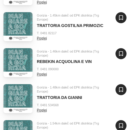
Poglej
Gorizia - 1.45km daleč od EPK distrikta (Trg
Evrope)
TRATTORIA GOSTILNA PRIMOZIC
T. 0481 82117
Poglej
Gorizia - 1.46km daleč od EPK distrikta (Trg
Evrope)
REBEKIN ACQUOLINA E VIN
T. 0481 090000
Poglej
Gorizia - 1.48km daleč od EPK distrikta (Trg
Evrope)
TRATTORIA DA GIANNI
T. 0481 534568
Poglej
Gorizia - 1.54km daleč od EPK distrikta (Trg
Evrope)